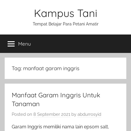
Skip
Kampus Tani
to
content
Tempat Belajar Para Petani Amatir
Menu
Tag:
manfaat garam inggris
Manfaat Garam Inggris Untuk
Tanaman
Posted on
8 September 2021
by
abdurrosyid
Garam Inggris memiliki nama lain epsom salt,