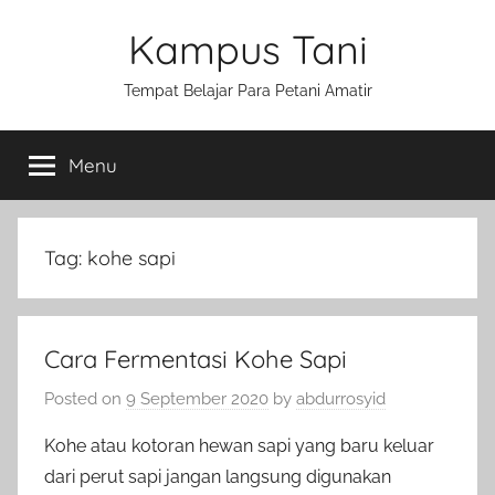
Skip
Kampus Tani
to
content
Tempat Belajar Para Petani Amatir
Menu
Tag:
kohe sapi
Cara Fermentasi Kohe Sapi
Posted on
9 September 2020
by
abdurrosyid
Kohe atau kotoran hewan sapi yang baru keluar
dari perut sapi jangan langsung digunakan