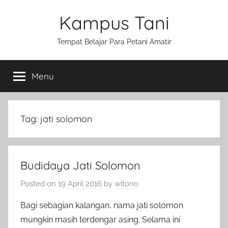
Skip
Kampus Tani
to
content
Tempat Belajar Para Petani Amatir
Menu
Tag:
jati solomon
Budidaya Jati Solomon
Posted on
19 April 2016
by
witono
Bagi sebagian kalangan, nama jati solomon
mungkin masih terdengar asing. Selama ini