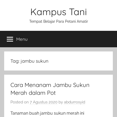
Skip
Kampus Tani
to
content
Tempat Belajar Para Petani Amatir
Menu
Tag:
jambu sukun
Cara Menanam Jambu Sukun
Merah dalam Pot
Posted on
7 Agustus 2020
by
abdurrosyid
Tanaman buah jambu sukun merah ini