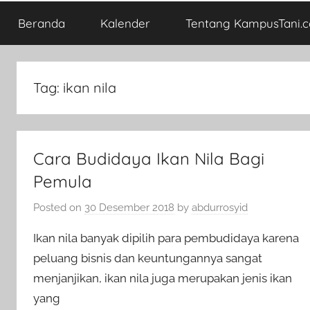
Beranda
Kalender
Tentang KampusTani.
Tag:
ikan nila
Cara Budidaya Ikan Nila Bagi
Pemula
Posted on
30 Desember 2018
by
abdurrosyid
Ikan nila banyak dipilih para pembudidaya karena
peluang bisnis dan keuntungannya sangat
menjanjikan, ikan nila juga merupakan jenis ikan
yang