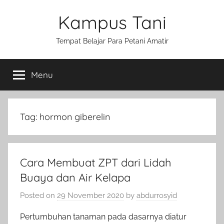
Skip
Kampus Tani
to
content
Tempat Belajar Para Petani Amatir
Menu
Tag:
hormon giberelin
Cara Membuat ZPT dari Lidah
Buaya dan Air Kelapa
Posted on
29 November 2020
by
abdurrosyid
Pertumbuhan tanaman pada dasarnya diatur