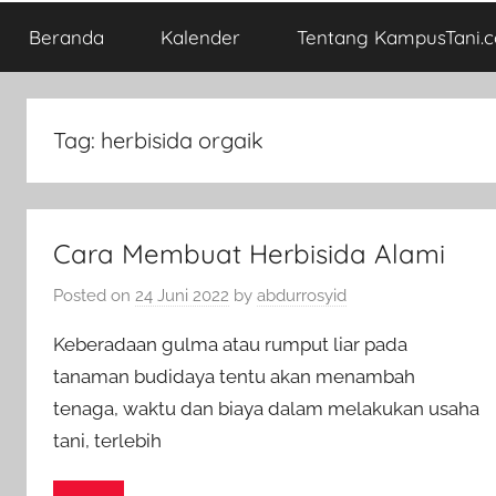
Beranda
Kalender
Tentang KampusTani.
Tag:
herbisida orgaik
Cara Membuat Herbisida Alami
Posted on
24 Juni 2022
by
abdurrosyid
Keberadaan gulma atau rumput liar pada
tanaman budidaya tentu akan menambah
tenaga, waktu dan biaya dalam melakukan usaha
tani, terlebih