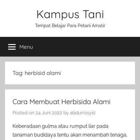
Skip
Kampus Tani
to
content
Tempat Belajar Para Petani Amatir
Menu
Tag:
herbisid alami
Cara Membuat Herbisida Alami
Posted on
24 Juni 2022
by
abdurrosyid
Keberadaan gulma atau rumput liar pada
tanaman budidaya tentu akan menambah tenaga,