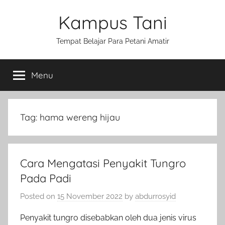
Skip
Kampus Tani
to
content
Tempat Belajar Para Petani Amatir
Menu
Tag:
hama wereng hijau
Cara Mengatasi Penyakit Tungro
Pada Padi
Posted on
15 November 2022
by
abdurrosyid
Penyakit tungro disebabkan oleh dua jenis virus