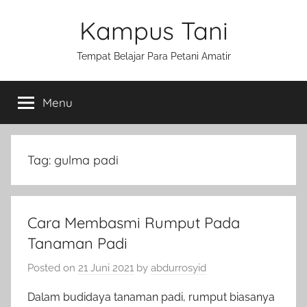
Skip
Kampus Tani
to
content
Tempat Belajar Para Petani Amatir
Menu
Tag:
gulma padi
Cara Membasmi Rumput Pada
Tanaman Padi
Posted on
21 Juni 2021
by
abdurrosyid
Dalam budidaya tanaman padi, rumput biasanya