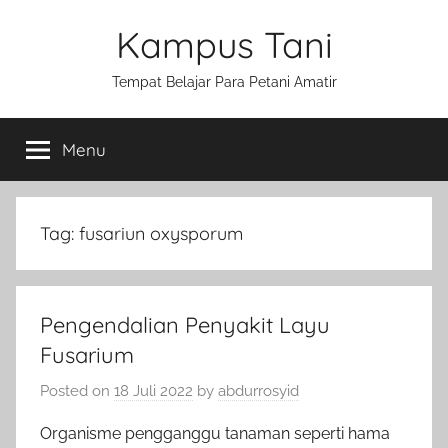
Skip
Kampus Tani
to
content
Tempat Belajar Para Petani Amatir
Menu
Tag:
fusariun oxysporum
Pengendalian Penyakit Layu
Fusarium
Posted on
18 Juli 2022
by
abdurrosyid
Organisme pengganggu tanaman seperti hama