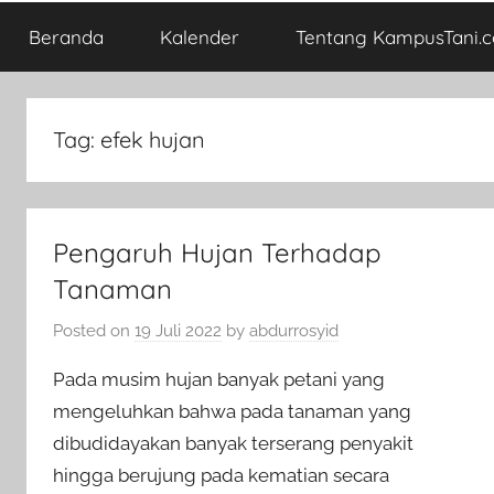
Beranda
Kalender
Tentang KampusTani.
Tag:
efek hujan
Pengaruh Hujan Terhadap
Tanaman
Posted on
19 Juli 2022
by
abdurrosyid
Pada musim hujan banyak petani yang
mengeluhkan bahwa pada tanaman yang
dibudidayakan banyak terserang penyakit
hingga berujung pada kematian secara