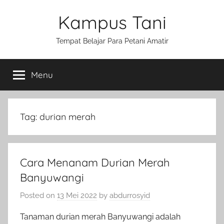
Skip
Kampus Tani
to
content
Tempat Belajar Para Petani Amatir
Menu
Tag:
durian merah
Cara Menanam Durian Merah
Banyuwangi
Posted on
13 Mei 2022
by
abdurrosyid
Tanaman durian merah Banyuwangi adalah