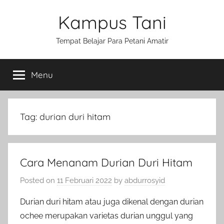
Skip
Kampus Tani
to
content
Tempat Belajar Para Petani Amatir
Menu
Tag:
durian duri hitam
Cara Menanam Durian Duri Hitam
Posted on
11 Februari 2022
by
abdurrosyid
Durian duri hitam atau juga dikenal dengan durian
ochee merupakan varietas durian unggul yang