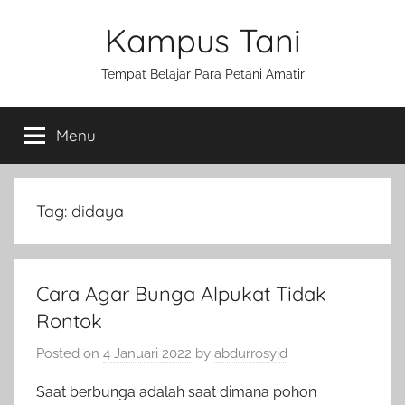
Skip
Kampus Tani
to
content
Tempat Belajar Para Petani Amatir
Menu
Tag:
didaya
Cara Agar Bunga Alpukat Tidak
Rontok
Posted on
4 Januari 2022
by
abdurrosyid
Saat berbunga adalah saat dimana pohon