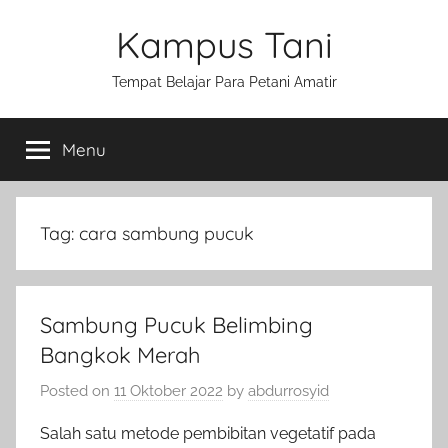
Skip
Kampus Tani
to
content
Tempat Belajar Para Petani Amatir
Menu
Tag:
cara sambung pucuk
Sambung Pucuk Belimbing
Bangkok Merah
Posted on
11 Oktober 2022
by
abdurrosyid
Salah satu metode pembibitan vegetatif pada