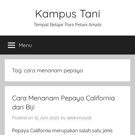
Skip
Kampus Tani
to
content
Tempat Belajar Para Petani Amatir
Menu
Tag:
cara menanam pepaya
Cara Menanam Pepaya California
dari Biji
Posted on
15 Juni 2022
by
abdurrosyid
Pepaya California merupakan salah satu jenis