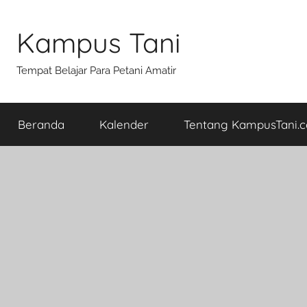
Skip
to
Kampus Tani
content
Tempat Belajar Para Petani Amatir
Beranda
Kalender
Tentang KampusTani.