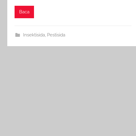
Baca
Insektisida
,
Pestisida