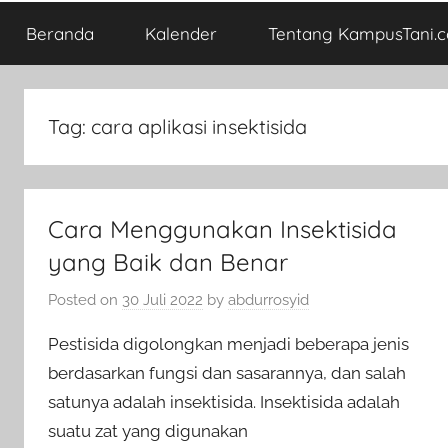
Beranda
Kalender
Tentang KampusTani.
Tag:
cara aplikasi insektisida
Cara Menggunakan Insektisida
yang Baik dan Benar
Posted on
30 Juli 2022
by
abdurrosyid
Pestisida digolongkan menjadi beberapa jenis
berdasarkan fungsi dan sasarannya, dan salah
satunya adalah insektisida. Insektisida adalah
suatu zat yang digunakan