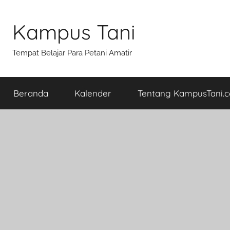
Skip
to
Kampus Tani
content
Tempat Belajar Para Petani Amatir
Beranda
Kalender
Tentang KampusTani.