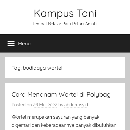
Skip
Kampus Tani
to
content
Tempat Belajar Para Petani Amatir
Menu
Tag:
budidaya wortel
Cara Menanam Wortel di Polybag
Posted on
26 Mei 2022
by
abdurrosyid
Wortel merupakan sayuran yang banyak
digemari dan keberadaannya banyak dibutuhkan