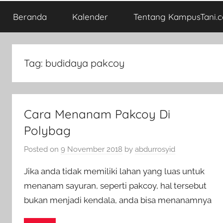
Beranda
Kalender
Tentang KampusTani.
Tag:
budidaya pakcoy
Cara Menanam Pakcoy Di
Polybag
Posted on
9 November 2018
by
abdurrosyid
Jika anda tidak memiliki lahan yang luas untuk
menanam sayuran, seperti pakcoy, hal tersebut
bukan menjadi kendala, anda bisa menanamnya