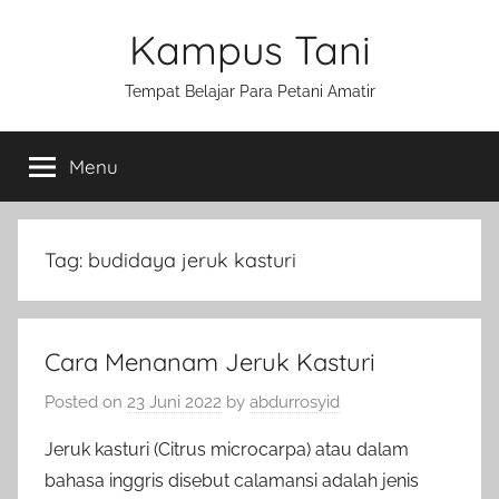
Skip
Kampus Tani
to
content
Tempat Belajar Para Petani Amatir
Menu
Tag:
budidaya jeruk kasturi
Cara Menanam Jeruk Kasturi
Posted on
23 Juni 2022
by
abdurrosyid
Jeruk kasturi (Citrus microcarpa) atau dalam
bahasa inggris disebut calamansi adalah jenis