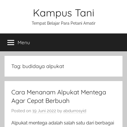
Skip
Kampus Tani
to
content
Tempat Belajar Para Petani Amatir
Menu
Tag:
budidaya alpukat
Cara Menanam Alpukat Mentega
Agar Cepat Berbuah
Posted on
19 Juni 2022
by
abdurrosyid
Alpukat mentega adalah salah satu dari berbagai