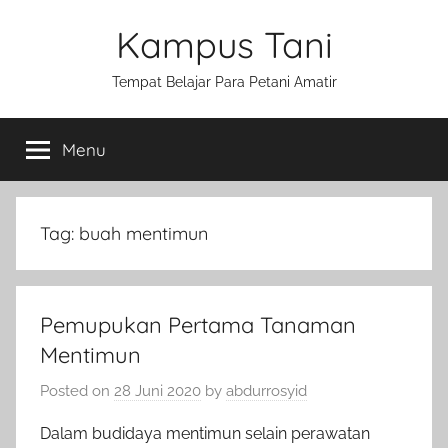
Skip
Kampus Tani
to
content
Tempat Belajar Para Petani Amatir
Menu
Tag:
buah mentimun
Pemupukan Pertama Tanaman
Mentimun
Posted on
28 Juni 2020
by
abdurrosyid
Dalam budidaya mentimun selain perawatan