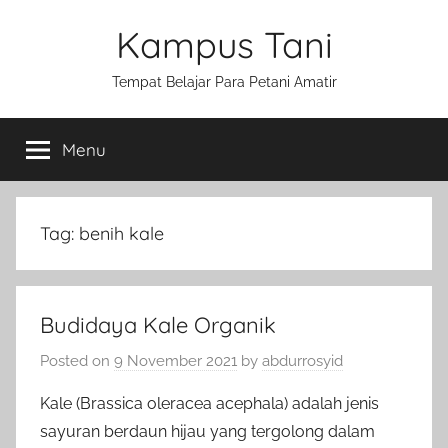
Skip
Kampus Tani
to
content
Tempat Belajar Para Petani Amatir
Menu
Tag:
benih kale
Budidaya Kale Organik
Posted on
9 November 2021
by
abdurrosyid
Kale (Brassica oleracea acephala) adalah jenis
sayuran berdaun hijau yang tergolong dalam