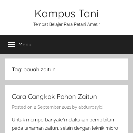
Skip
Kampus Tani
to
content
Tempat Belajar Para Petani Amatir
Menu
Tag:
bauah zaitun
Cara Cangkok Pohon Zaitun
Posted on
2 September 2021
by
abdurrosyid
Untuk memperbanyak/melakukan pembibitan
pada tanaman zaitun, selain dengan teknik micro