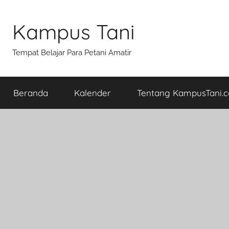
Skip
to
Kampus Tani
content
Tempat Belajar Para Petani Amatir
Beranda
Kalender
Tentang KampusTani.