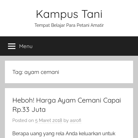
Skip
Kampus Tani
to
content
Tempat Belajar Para Petani Amatir
Menu
Tag:
ayam cemani
Heboh! Harga Ayam Cemani Capai
Rp.33 Juta
Posted on
5 Maret 2018
by
asrofi
Berapa uang yang rela Anda keluarkan untuk