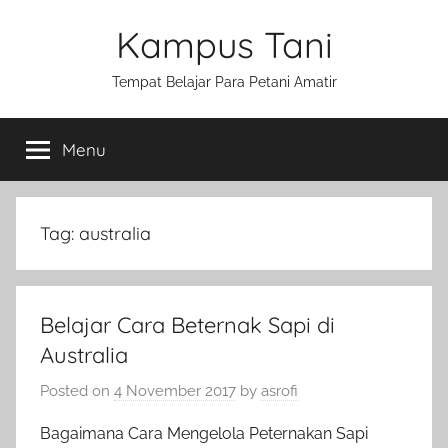
Skip
Kampus Tani
to
content
Tempat Belajar Para Petani Amatir
Menu
Tag:
australia
Belajar Cara Beternak Sapi di
Australia
Posted on
4 November 2017
by
asrofi
Bagaimana Cara Mengelola Peternakan Sapi