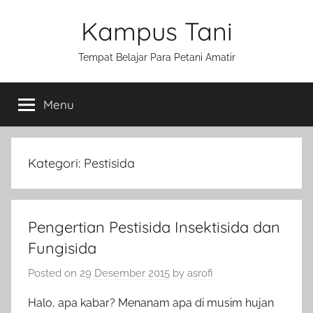
Skip
Kampus Tani
to
content
Tempat Belajar Para Petani Amatir
Menu
Kategori:
Pestisida
Pengertian Pestisida Insektisida dan
Fungisida
Posted on
29 Desember 2015
by
asrofi
Halo, apa kabar? Menanam apa di musim hujan