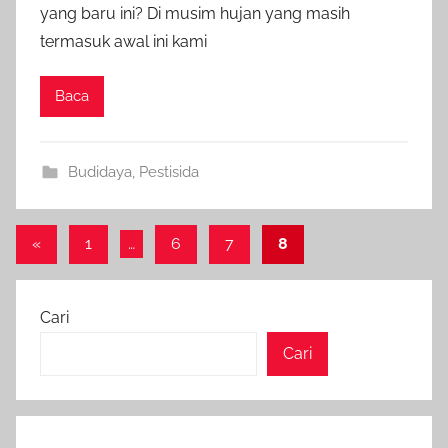
yang baru ini? Di musim hujan yang masih
termasuk awal ini kami
Baca
Budidaya
,
Pestisida
Paginasi
Previous
«
1
…
6
7
8
Posts
pos
Cari
Cari