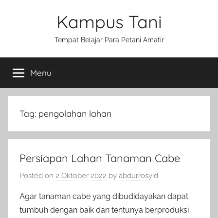
Skip
Kampus Tani
to
content
Tempat Belajar Para Petani Amatir
Menu
Tag:
pengolahan lahan
Persiapan Lahan Tanaman Cabe
Posted on
2 Oktober 2022
by
abdurrosyid
Agar tanaman cabe yang dibudidayakan dapat
tumbuh dengan baik dan tentunya berproduksi